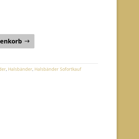
4,00.
renkorb
der
,
Halsbänder
,
Halsbänder Sofortkauf