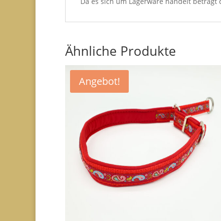
Da es sich um Lagerware handelt beträgt di
Ähnliche Produkte
Angebot!