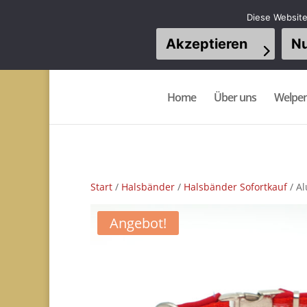
Diese Website
Akzeptieren
Nu
Home
Über uns
Welpe
Start
/
Halsbänder
/
Halsbänder Sofortkauf
/ Al
Angebot!