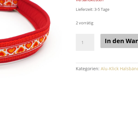
€30,50
€2
Lieferzeit:
3-5 Tage
2 vorrätig
Alu-
In den Wa
Klick
Gr.
M20
(Herzen
Kategorien:
Alu-Klick Halsbän
orange
/
rot
/
rot)
Menge