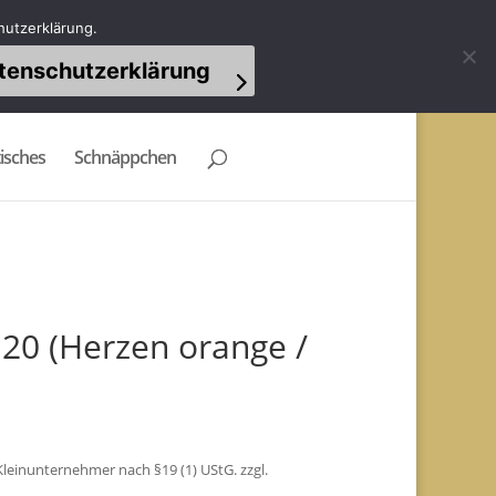
Mein Konto
Warenkorb
0-Artikel
hutzerklärung.
tenschutzerklärung
isches
Schnäppchen
M20 (Herzen orange /
licher
tueller
eis
t:
leinunternehmer nach §19 (1) UStG.
zzgl.