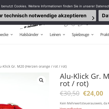
 benutzt Cookies. Weitere Informationen finden Sie in unserer Datensc
r technisch notwendige akzeptieren
Da
necke
Halsbänder
Leinen
Spielzeuge
Prakt
u-Klick Gr. M20 (Herzen orange / rot / rot)
Alu-Klick Gr. 
rot / rot)
Ursprüng
Ak
€
30,50
€
24,00
Preis
Pr
war:
is
Kein Mehrwertsteuerausweis, da K
Versandkosten