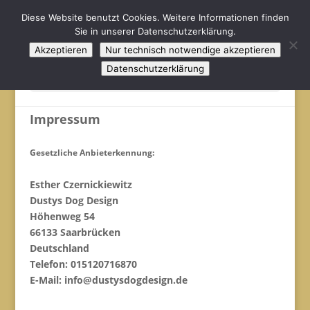
Diese Website benutzt Cookies. Weitere Informationen finden
Sie in unserer Datenschutzerklärung.
Akzeptieren
Nur technisch notwendige akzeptieren
Datenschutzerklärung
Seite wählen
Impressum
Gesetzliche Anbieterkennung:
Esther Czernickiewitz
Dustys Dog Design
Höhenweg 54
66133 Saarbrücken
Deutschland
Telefon: 015120716870
E-Mail:
info@dustysdogdesign.de