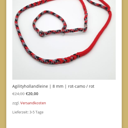
Agilityhollandleine | 8 mm | rot-camo / rot
Ursprünglicher
Aktueller
€
24,00
€
20,00
Preis
Preis
zzgl.
Versandkosten
war:
ist:
Lieferzeit:
3-5 Tage
€24,00
€20,00.