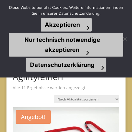
Diese Website benutzt Cookies. Weitere Informationen finden
Sie in unserer Datenschutzerklärung.
Akzeptieren
Seite wählen
Nur technisch notwendige
akzeptieren
Datenschutzerklärung
Start
/
Leinen
/ Agilityleinen
Agilityleinen
Nach
Alle 11 Ergebnisse werden angezeigt
Aktualität
sortiert
Angebot!