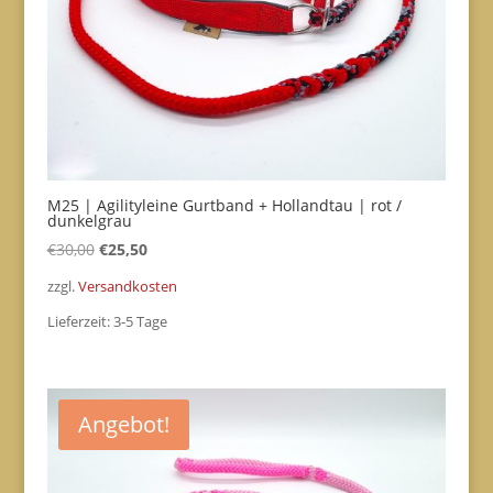
M25 | Agilityleine Gurtband + Hollandtau | rot /
dunkelgrau
Ursprünglicher
Aktueller
€
30,00
€
25,50
Preis
Preis
zzgl.
Versandkosten
war:
ist:
Lieferzeit:
3-5 Tage
€30,00
€25,50.
Angebot!