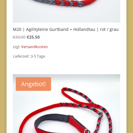
M20 | Agilityleine Gurtband + Hollandtau | rot / grau
Ursprünglicher
Aktueller
€
30,00
€
25,50
Preis
Preis
zzgl.
Versandkosten
war:
ist:
Lieferzeit:
3-5 Tage
€30,00
€25,50.
Angebot!