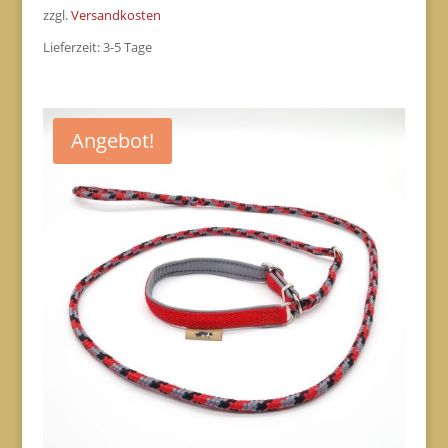
Preis
Preis
zzgl.
Versandkosten
war:
ist:
Lieferzeit:
3-5 Tage
€22,50
€19,00.
Angebot!