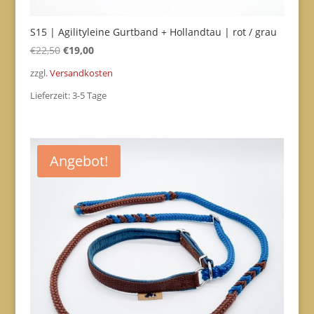
S15 | Agilityleine Gurtband + Hollandtau | rot / grau
Ursprünglicher
Aktueller
€
22,50
€
19,00
Preis
Preis
zzgl.
Versandkosten
war:
ist:
Lieferzeit:
3-5 Tage
€22,50
€19,00.
Angebot!