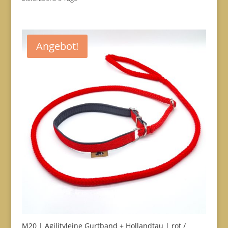
€30,00
€25,50.
Angebot!
M20 | Agilityleine Gurtband + Hollandtau | rot /