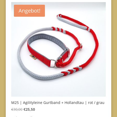
Angebot!
M25 | Agilityleine Gurtband + Hollandtau | rot / grau
Ursprünglicher
Aktueller
€
30,00
€
25,50
Preis
Preis