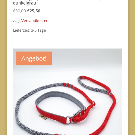
dunkelgrau
Ursprünglicher
Aktueller
€
30,00
€
25,50
Preis
Preis
zzgl.
Versandkosten
war:
ist:
Lieferzeit:
3-5 Tage
€30,00
€25,50.
Angebot!