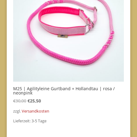
M25 | Agilityleine Gurtband + Hollandtau | rosa /
neonpink
Ursprünglicher
Aktueller
€
30,00
€
25,50
Preis
Preis
zzgl.
Versandkosten
war:
ist:
Lieferzeit:
3-5 Tage
€30,00
€25,50.