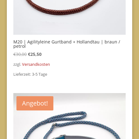
M20 | Agilityleine Gurtband + Hollandtau | braun /
petrol
Ursprünglicher
Aktueller
€
30,00
€
25,50
Preis
Preis
zzgl.
Versandkosten
war:
ist:
Lieferzeit:
3-5 Tage
€30,00
€25,50.
Angebot!