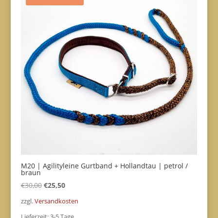
M20 | Agilityleine Gurtband + Hollandtau | petrol /
braun
Ursprünglicher
Aktueller
€
30,00
€
25,50
Preis
Preis
zzgl.
Versandkosten
war:
ist:
Lieferzeit:
3-5 Tage