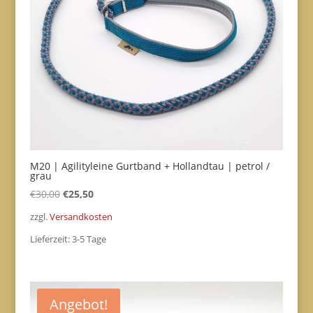
M20 | Agilityleine Gurtband + Hollandtau | petrol /
grau
Ursprünglicher
Aktueller
€
30,00
€
25,50
Preis
Preis
zzgl.
Versandkosten
war:
ist:
Lieferzeit:
3-5 Tage
€30,00
€25,50.
Angebot!