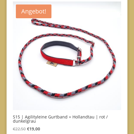
Angebot!
S15 | Agilityleine Gurtband + Hollandtau | rot /
dunkelgrau
Ursprünglicher
Aktueller
€
22,50
€
19,00