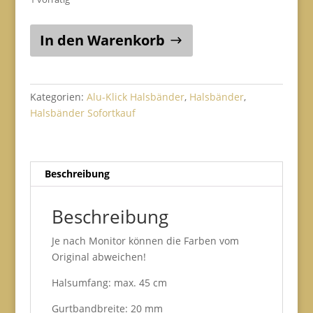
Alu-
In den Warenkorb
Klick
Gr.
M20
(Mantrailer
Kategorien:
Alu-Klick Halsbänder
,
Halsbänder
,
grün
Halsbänder Sofortkauf
/
hellgrün
/
Beschreibung
Neopren
schwarz)
Menge
Beschreibung
Je nach Monitor können die Farben vom
Original abweichen!
Halsumfang: max. 45 cm
Gurtbandbreite: 20 mm