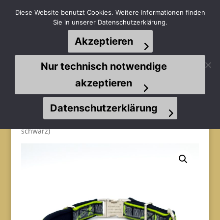
Diese Website benutzt Cookies. Weitere Informationen finden
Sie in unserer Datenschutzerklärung.
Akzeptieren
Seite wählen
Nur technisch notwendige
akzeptieren
Datenschutzerklärung
Start
/
Halsbänder
/
Halsbänder Sofortkauf
/ Alu-Klick
Gr. M20 (Mantrailer grün / hellgrün / Neopren
schwarz)