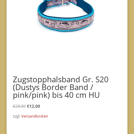
Zugstopphalsband Gr. S20
(Dustys Border Band /
pink/pink) bis 40 cm HU
Ursprünglicher
Aktueller
€
28,00
€
12,00
Preis
Preis
zzgl.
Versandkosten
war:
ist:
€28,00
€12,00.