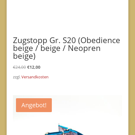
Zugstopp Gr. S20 (Obedience
beige / beige / Neopren
beige)
Ursprünglicher
Aktueller
€
24,00
€
12,00
Preis
Preis
zzgl.
Versandkosten
war:
ist:
€24,00
€12,00.
Angebot!