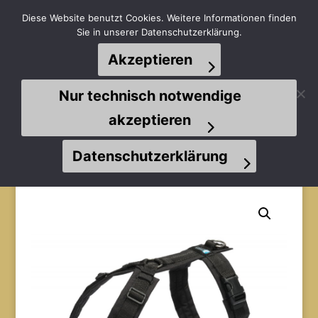
Diese Website benutzt Cookies. Weitere Informationen finden
Sie in unserer Datenschutzerklärung.
Akzeptieren
Seite wählen
Nur technisch notwendige
akzeptieren
Datenschutzerklärung
Start
/
Anny-x Geschirre
/ Anny-x Brustgeschirr Fun
schwarz/schwarz