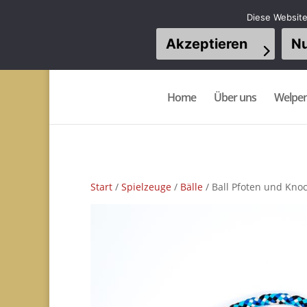
Diese Website
Akzeptieren
Nu
Home
Über uns
Welpe
Start
/
Spielzeuge
/
Bälle
/ Ball Pfoten und Kno