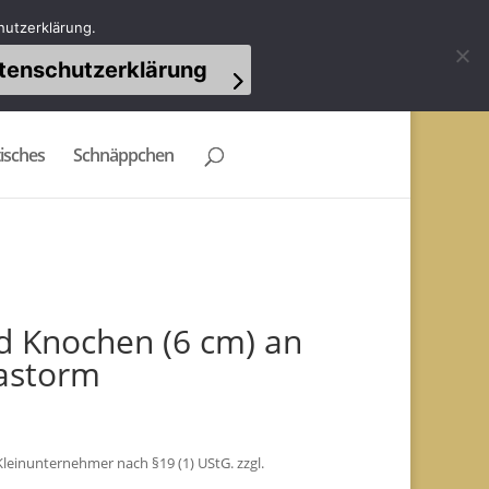
Mein Konto
Warenkorb
0-Artikel
hutzerklärung.
tenschutzerklärung
isches
Schnäppchen
nd Knochen (6 cm) an
astorm
leinunternehmer nach §19 (1) UStG.
zzgl.