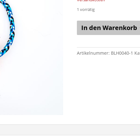
1 vorrätig
Ball
In den Warenkorb
Pfoten
und
Knochen
(6
Artikelnummer:
BLH0040-1
Ka
cm)
an
Hollandtau
seastorm
Menge