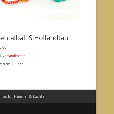
entalball S Hollandtau
0,00
l.
Versandkosten
ferzeit:
3-5 Tage
nfos für Händler & Züchter