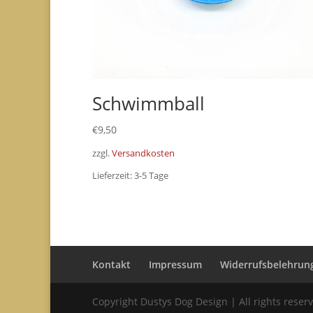
Schwimmball
€
9,50
zzgl.
Versandkosten
Lieferzeit:
3-5 Tage
Kontakt
Impressum
Widerrufsbelehrun
Copyright Dustys Dog Design | All rights rese