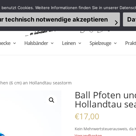
 benutzt Cookies. Weitere Informationen finden Sie in unserer Datensc
r technisch notwendige akzeptieren
Da
necke
Halsbänder
Leinen
Spielzeuge
Prakt
chen (6 cm) an Hollandtau seastorm
Ball Pfoten u
Hollandtau se
€
17,00
Kein Mehrwertsteuerausweis, da K
Versandkosten