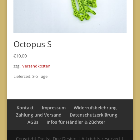
Octopus S
€
10,00
zzgl.
Versandkosten
Lieferzeit:
3-5 Tage
Kontakt
Impressum
Widerrufsbelehrung
Zahlung und Versand
Datenschutzerklärung
AGBs
Infos für Händler & Züchter
Copyright Dustys Dog Design | All rights reserved |