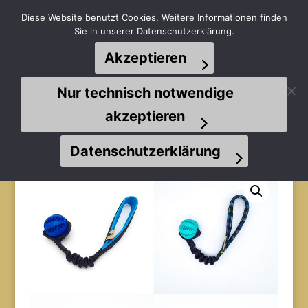
Diese Website benutzt Cookies. Weitere Informationen finden
Sie in unserer Datenschutzerklärung.
Akzeptieren
Seite wählen
Nur technisch notwendige
akzeptieren
Datenschutzerklärung
Start
/
Spielzeuge
/
Bälle
/ Bungee Dentalball S