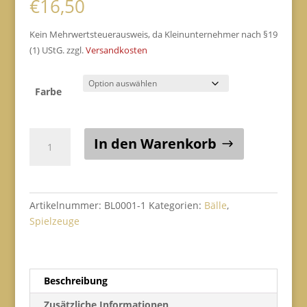
€
16,50
Kein Mehrwertsteuerausweis, da Kleinunternehmer nach §19
(1) UStG.
zzgl.
Versandkosten
Farbe
Bungee
In den Warenkorb
Dentalball
S
Menge
Artikelnummer:
BL0001-1
Kategorien:
Bälle
,
Spielzeuge
Beschreibung
Zusätzliche Informationen