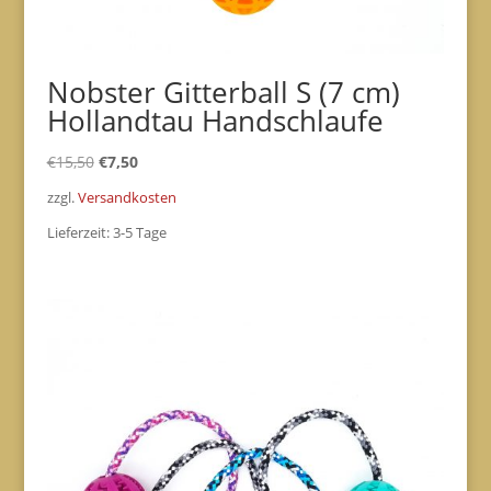
Nobster Gitterball S (7 cm)
Hollandtau Handschlaufe
Ursprünglicher
Aktueller
€
15,50
€
7,50
Preis
Preis
zzgl.
Versandkosten
war:
ist:
Lieferzeit:
3-5 Tage
€15,50
€7,50.