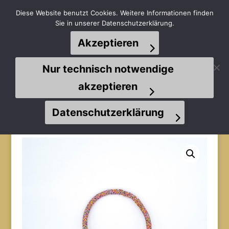
Diese Website benutzt Cookies. Weitere Informationen finden
Sie in unserer Datenschutzerklärung.
Akzeptieren
Seite wählen
Nur technisch notwendige
akzeptieren
Datenschutzerklärung
Start
/
Spielzeuge
/
Bälle
/ ChuckIt Erratic Ball M (6,5
cm) Hollandtau