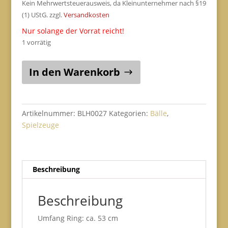
Kein Mehrwertsteuerausweis, da Kleinunternehmer nach §19
(1) UStG.
zzgl.
Versandkosten
Nur solange der Vorrat reicht!
1 vorrätig
ChuckIt
In den Warenkorb
Erratic
Ball
M
(6,5
Artikelnummer:
BLH0027
Kategorien:
Bälle
,
cm)
Spielzeuge
Hollandtau
Menge
Beschreibung
Beschreibung
Umfang Ring: ca. 53 cm