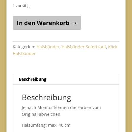
1 vorrätig
Klickhalsband
In den Warenkorb
Gr.
S15
(Herzen
rot/beige/schwarz
Kategorien:
Halsbänder
,
Halsbänder Sofortkauf
,
Klick
/
Halsbänder
rot
/
Airmesh
Beschreibung
rot)
Menge
Beschreibung
Je nach Monitor können die Farben vom
Original abweichen!
Halsumfang: max. 40 cm