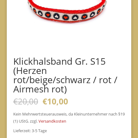
Klickhalsband Gr. S15
(Herzen
rot/beige/schwarz / rot /
Airmesh rot)
Ursprünglicher
Aktueller
€
20,00
€
10,00
Preis
Preis
war:
ist:
Kein Mehrwertsteuerausweis, da Kleinunternehmer nach §19
€20,00
€10,00.
(1) UStG.
zzgl.
Versandkosten
Lieferzeit:
3-5 Tage