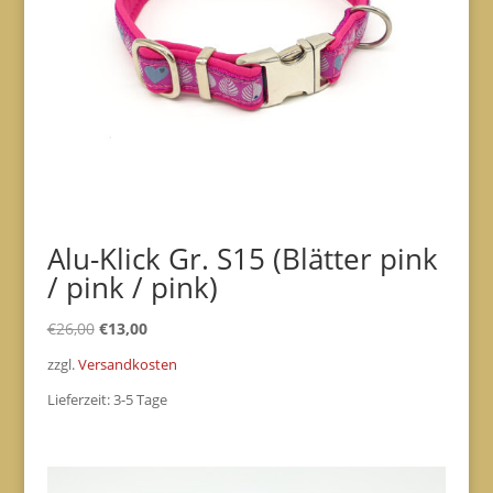
Alu-Klick Gr. S15 (Blätter pink
/ pink / pink)
Ursprünglicher
Aktueller
€
26,00
€
13,00
Preis
Preis
zzgl.
Versandkosten
war:
ist:
Lieferzeit:
3-5 Tage
€26,00
€13,00.