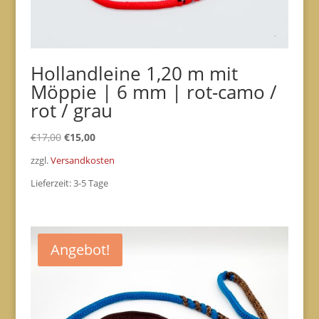
Hollandleine 1,20 m mit
Möppie | 6 mm | rot-camo /
rot / grau
Ursprünglicher
Aktueller
€
17,00
€
15,00
Preis
Preis
zzgl.
Versandkosten
war:
ist:
Lieferzeit:
3-5 Tage
€17,00
€15,00.
Angebot!