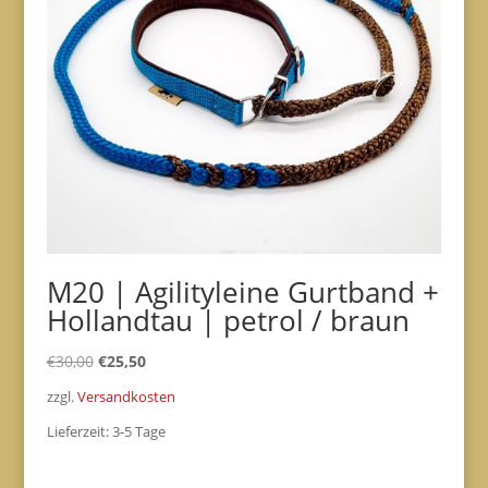
M20 | Agilityleine Gurtband +
Hollandtau | petrol / braun
Ursprünglicher
Aktueller
€
30,00
€
25,50
Preis
Preis
zzgl.
Versandkosten
war:
ist:
Lieferzeit:
3-5 Tage
€30,00
€25,50.