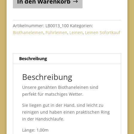
In den Warenkorb
WETTER-
Leine
|
1,00m
Artikelnummer:
LB0013_100
Kategorien:
|
Biothaneleinen
,
Führleinen
,
Leinen
,
Leinen Sofortkauf
13mm
|
azurblau
Beschreibung
Menge
Beschreibung
Unsere genähten Biothaneleinen sind
perfekt für matschiges Wetter.
Sie liegen gut in der Hand, sind leicht zu
reinigen und haben einen praktischen Ring
in der Handschlaufe.
Länge: 1,00m