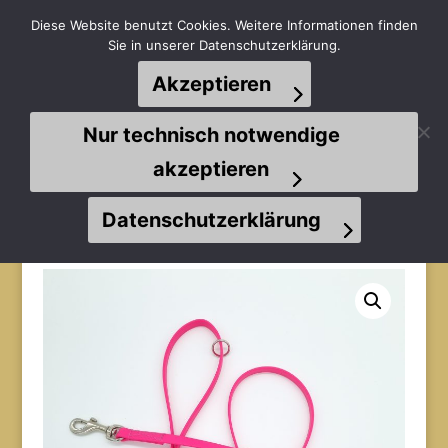
Diese Website benutzt Cookies. Weitere Informationen finden
Sie in unserer Datenschutzerklärung.
Akzeptieren
Seite wählen
Nur technisch notwendige
akzeptieren
Datenschutzerklärung
Start
/
Leinen
/
Führleinen
/
Biothaneleinen
/ MATSCH-
WETTER-Leine | 1,00m | 9mm | magenta