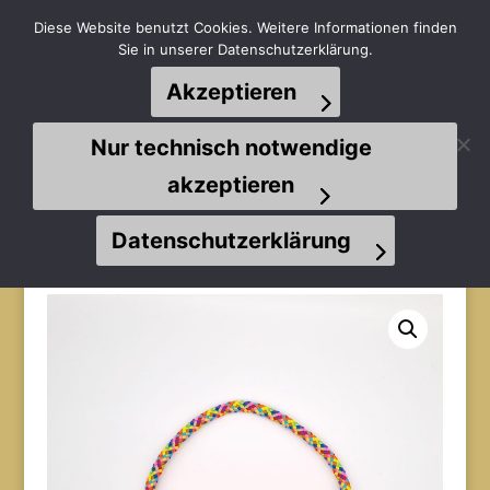
Diese Website benutzt Cookies. Weitere Informationen finden
Sie in unserer Datenschutzerklärung.
Akzeptieren
Seite wählen
Nur technisch notwendige
akzeptieren
Datenschutzerklärung
Start
/
Spielzeuge
/
Bungees & Zergel
/ Möppie Ring
Hollandtau L orange