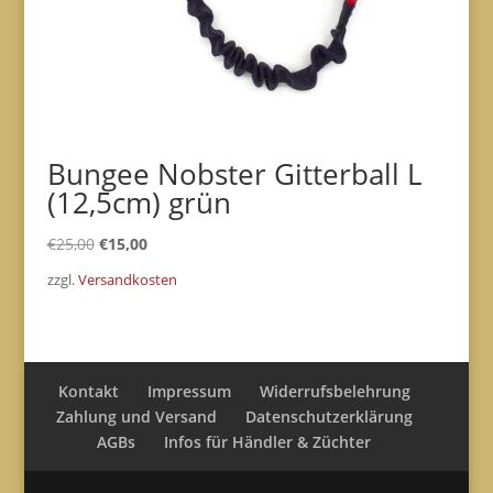
Bungee Nobster Gitterball L
(12,5cm) grün
Ursprünglicher
Aktueller
€
25,00
€
15,00
Preis
Preis
zzgl.
Versandkosten
war:
ist:
€25,00
€15,00.
Kontakt
Impressum
Widerrufsbelehrung
Zahlung und Versand
Datenschutzerklärung
AGBs
Infos für Händler & Züchter