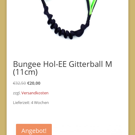
Bungee Hol-EE Gitterball M
(11cm)
Ursprünglicher
Aktueller
€
32,50
€
20,00
Preis
Preis
zzgl.
Versandkosten
war:
ist:
Lieferzeit:
4 Wochen
€32,50
€20,00.
Angebot!