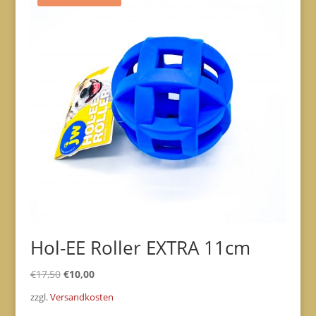
Hol-EE Roller EXTRA 11cm
Ursprünglicher
Aktueller
€
17,50
€
10,00
Preis
Preis
zzgl.
Versandkosten
war:
ist: