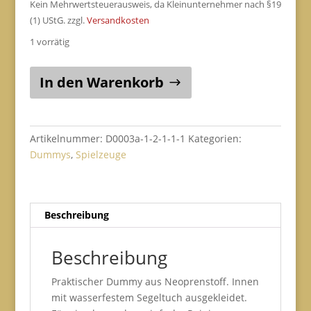
Kein Mehrwertsteuerausweis, da Kleinunternehmer nach §19
(1) UStG.
zzgl.
Versandkosten
1 vorrätig
Stoffdummy
In den Warenkorb
bunte
Sterne
auf
dunkelblau
Artikelnummer:
D0003a-1-2-1-1-1
Kategorien:
Gr.
Dummys
,
Spielzeuge
L
Menge
Beschreibung
Beschreibung
Praktischer Dummy aus Neoprenstoff. Innen
mit wasserfestem Segeltuch ausgekleidet.