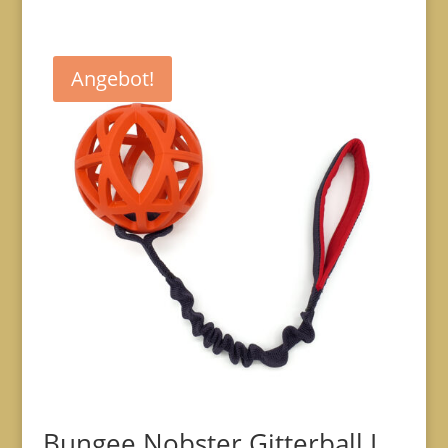
€24,00
€15,00.
Angebot!
Bungee Nobster Gitterball L