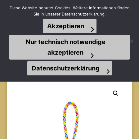
Diese Website benutzt Cookies. Weitere Informationen finden
Sie in unserer Datenschutzerklärung.
Akzeptieren
Seite wählen
Nur technisch notwendige
akzeptieren
Datenschutzerklärung
Start
/
Spielzeuge
/
Welpenspielis
/ Nobster Gitterball
M (9 cm) Hollandtau Handschlaufe