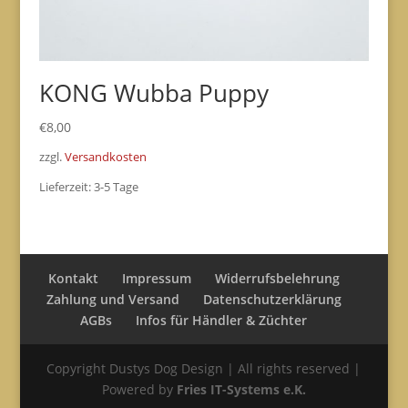
KONG Wubba Puppy
€
8,00
zzgl.
Versandkosten
Lieferzeit:
3-5 Tage
Kontakt
Impressum
Widerrufsbelehrung
Zahlung und Versand
Datenschutzerklärung
AGBs
Infos für Händler & Züchter
Copyright Dustys Dog Design | All rights reserved |
Powered by
Fries IT-Systems e.K.