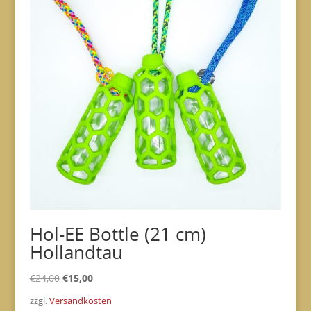
Hol-EE Bottle (21 cm)
Hollandtau
Ursprünglicher
Aktueller
€
24,00
€
15,00
Preis
Preis
zzgl.
Versandkosten
war:
ist: