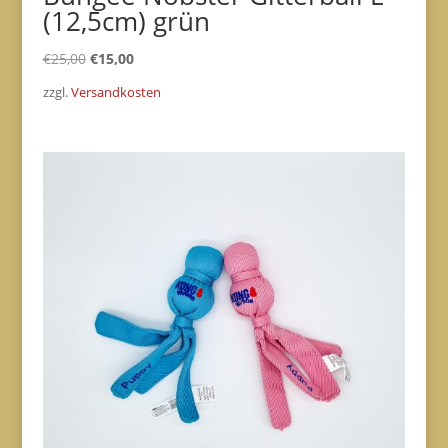
(12,5cm) grün
Ursprünglicher
Aktueller
€
25,00
€
15,00
Preis
Preis
zzgl.
Versandkosten
war:
ist:
€25,00
€15,00.