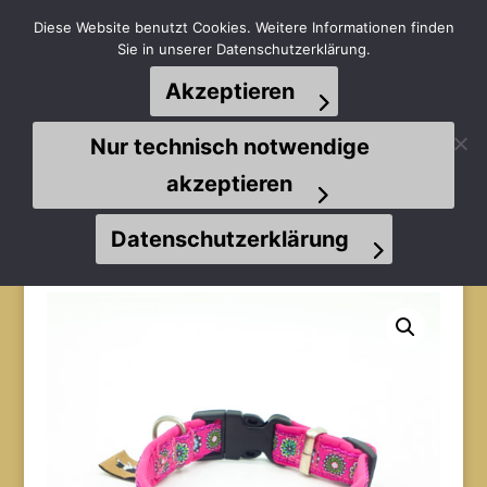
Diese Website benutzt Cookies. Weitere Informationen finden
Sie in unserer Datenschutzerklärung.
Akzeptieren
Seite wählen
Nur technisch notwendige
akzeptieren
Datenschutzerklärung
Start
/
Halsbänder
/
Welpenhalsbänder
/ Welpenhalsband
30cm Halsumfang (Blümchen auf pink)