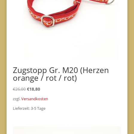
Zugstopp Gr. M20 (Herzen
orange / rot / rot)
Ursprünglicher
Aktueller
€
26,00
€
18,80
Preis
Preis
zzgl.
Versandkosten
war:
ist:
Lieferzeit:
3-5 Tage
€26,00
€18,80.