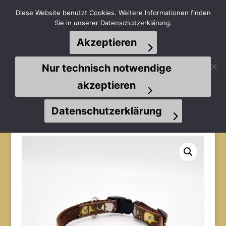
Diese Website benutzt Cookies. Weitere Informationen finden
Sie in unserer Datenschutzerklärung.
Akzeptieren
Seite wählen
Nur technisch notwendige
akzeptieren
Datenschutzerklärung
Start
/
Halsbänder
/
Welpenhalsbänder
/ Welpenhalsband
(Elefanten braun / cappuccino / Airmesh braun)