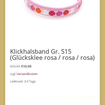
Klickhalsband Gr. S15
(Glücksklee rosa / rosa / rosa)
Ursprünglicher
Aktueller
€
20,00
€
10,00
Preis
Preis
zzgl.
Versandkosten
war:
ist:
Lieferzeit:
3-5 Tage
€20,00
€10,00.