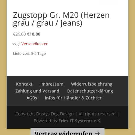
Zugstopp Gr. M20 (Herzen
grau / grau / jeans)
Ursprünglicher
Aktueller
€
26,00
€
18,80
Preis
Preis
zzgl.
Versandkosten
war:
ist:
Lieferzeit:
3-5 Tage
€26,00
€18,80.
Kontakt
Impressum
Widerrufsbelehrung
Zahlung und Versand
Datenschutzerklärung
AGBs
Infos für Händler & Züchter
Copyright Dustys Dog Design | All rights reserved |
Powered by
Fries IT-Systems e.K.
Vertrag widerrufen