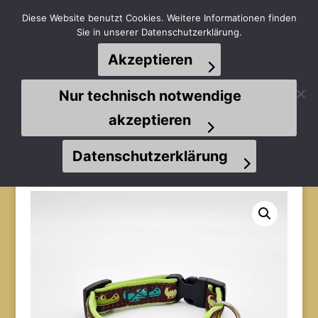
Diese Website benutzt Cookies. Weitere Informationen finden
Sie in unserer Datenschutzerklärung.
Akzeptieren
Seite wählen
Nur technisch notwendige
akzeptieren
Datenschutzerklärung
Start
/
Halsbänder
/
Welpenhalsbänder
/ Welpenhalsband
(Krokodile auf braun / braun / schilfgrün)