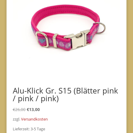
Alu-Klick Gr. S15 (Blätter pink
/ pink / pink)
Ursprünglicher
Aktueller
€
26,00
€
13,00
Preis
Preis
zzgl.
Versandkosten
war:
ist:
Lieferzeit:
3-5 Tage
€26,00
€13,00.