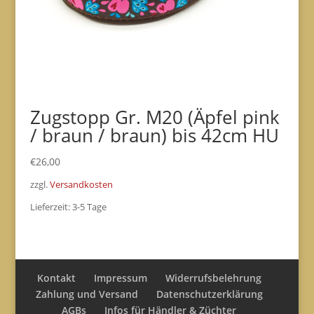
Zugstopp Gr. M20 (Äpfel pink
/ braun / braun) bis 42cm HU
€
26,00
zzgl.
Versandkosten
Lieferzeit:
3-5 Tage
Kontakt
Impressum
Widerrufsbelehrung
Zahlung und Versand
Datenschutzerklärung
AGBs
Infos für Händler & Züchter