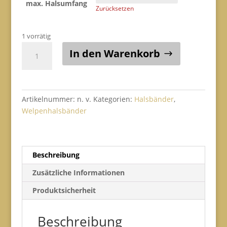
max. Halsumfang
Zurücksetzen
1 vorrätig
Welpenhalsband
In den Warenkorb
(Owl
LULU
SCHUUU
/
Artikelnummer:
n. v.
Kategorien:
Halsbänder
,
orange
Welpenhalsbänder
/
Airmesh
orange)
Menge
Beschreibung
Zusätzliche Informationen
Produktsicherheit
Beschreibung