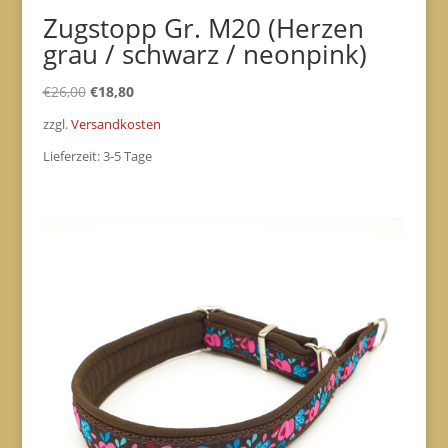
Zugstopp Gr. M20 (Herzen
grau / schwarz / neonpink)
Ursprünglicher
Aktueller
€
26,00
€
18,80
Preis
Preis
zzgl.
Versandkosten
war:
ist:
Lieferzeit:
3-5 Tage
€26,00
€18,80.