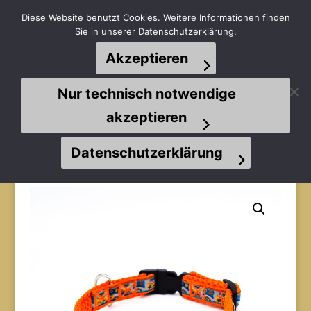
Diese Website benutzt Cookies. Weitere Informationen finden
Sie in unserer Datenschutzerklärung.
Akzeptieren
Seite wählen
Nur technisch notwendige
akzeptieren
Datenschutzerklärung
Start
/
Halsbänder
/
Welpenhalsbänder
/ Welpenhalsband
(Owl LULU SCHUUU / orange / Airmesh orange)